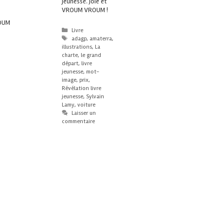
jeunesse. Joie et
VROUM VROUM !
ROUM
Livre
adagp
,
amaterra
,
illustrations
,
La
charte
,
le grand
départ
,
livre
jeunesse
,
mot-
image
,
prix
,
Révélation livre
jeunesse
,
Sylvain
Lamy
,
voiture
Laisser un
commentaire