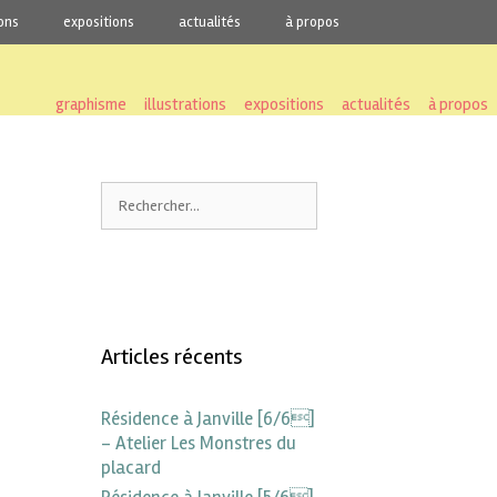
ions
expositions
actualités
à propos
graphisme
illustrations
expositions
actualités
à propos
Articles récents
Résidence à Janville [6/6]
– Atelier Les Monstres du
placard