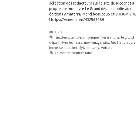
sélection des rédacteurs sur le site de Ricochet à
propos de mon livre Le Grand départ publié aux
éditions Amaterra. Merci beaucoup et VROUM V
! https://vimeo.com/432567589
Livre
amaterra
,
article
,
chronique
,
illustrations
,
le grand
départ
,
livre jeunesse
,
mot-image
,
prix
,
Révélation livre
jeunesse
,
ricochet
,
Sylvain Lamy
,
voiture
Laisser un commentaire