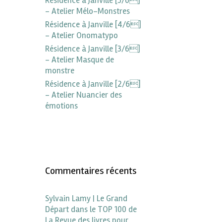
Résidence à Janville [5/6]
– Atelier Mélo-Monstres
Résidence à Janville [4/6]
– Atelier Onomatypo
Résidence à Janville [3/6]
– Atelier Masque de
monstre
Résidence à Janville [2/6]
– Atelier Nuancier des
émotions
Commentaires récents
Sylvain Lamy | Le Grand
Départ dans le TOP 100 de
La Revue des livres pour