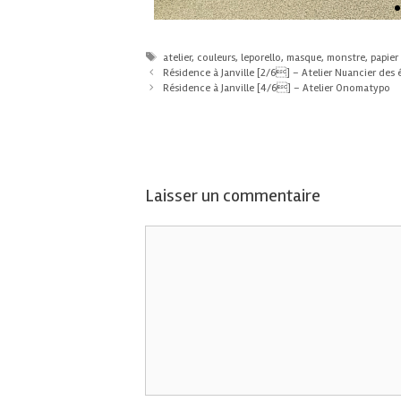
atelier
,
couleurs
,
leporello
,
masque
,
monstre
,
papier
Résidence à Janville [2/6] – Atelier Nuancier des
Résidence à Janville [4/6] – Atelier Onomatypo
Laisser un commentaire