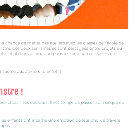
eu la chance de mener des ateliers avec les classes de l’école de
nstre. Ces deux semaines se sont partagées entre projets au
in et ateliers d’initiation pour les cinq autres classes de
nsacrée aux ateliers (bientôt !)
nstre !
ur choisir ses couleurs. Il est temps de passer au masque de
les enfants ont incarné une émotion de leur choix à travers
upés.