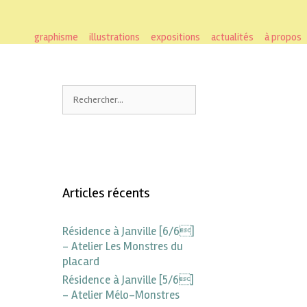
graphisme
illustrations
expositions
actualités
à propos
Articles récents
Résidence à Janville [6/6]
– Atelier Les Monstres du
placard
Résidence à Janville [5/6]
– Atelier Mélo-Monstres