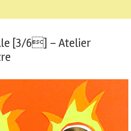
lle [3/6] – Atelier
re