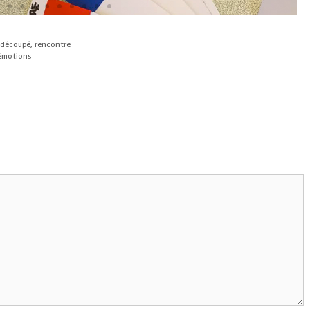
 découpé
,
rencontre
 émotions