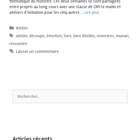
thématique du monstre. Ces deux semaines se sont partagées
entre projets au long cours avec une classe de CM1 le matin et
ateliers d’initiation pour les cinq autres …
Lire plus
Atelier
atelier
,
découpe
,
émotion
,
livre
,
livre illisible
,
monstres
,
munari
,
rencontre
Laisser un commentaire
Articles récents