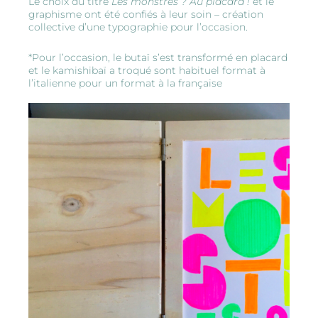
Le choix du titre
Les monstres ? Au placard !
et le
graphisme ont été confiés à leur soin – création
collective d’une typographie pour l’occasion.
*Pour l’occasion, le butaï s’est transformé en placard
et le kamishibaï a troqué sont habituel format à
l’italienne pour un format à la française