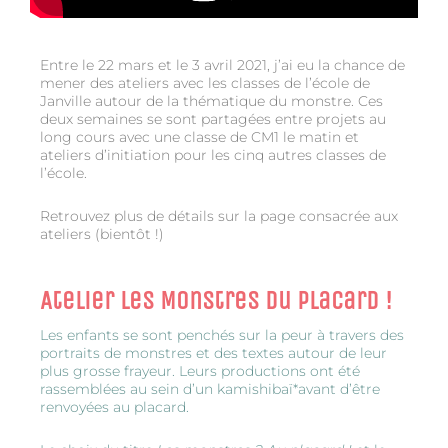
Entre le 22 mars et le 3 avril 2021, j’ai eu la chance de
mener des ateliers avec les classes de l’école de
Janville autour de la thématique du monstre. Ces
deux semaines se sont partagées entre projets au
long cours avec une classe de CM1 le matin et
ateliers d’initiation pour les cinq autres classes de
l’école.
Retrouvez plus de détails sur la page consacrée aux
ateliers (bientôt !)
Atelier Les Monstres du placard !
Les enfants se sont penchés sur la peur à travers des
portraits de monstres et des textes autour de leur
plus grosse frayeur. Leurs productions ont été
rassemblées au sein d’un kamishibaï*avant d’être
renvoyées au placard.