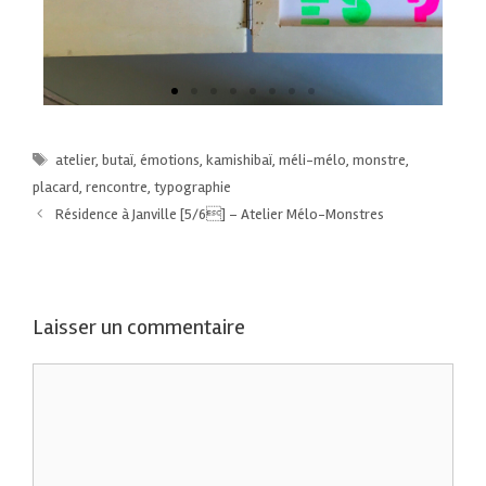
atelier
,
butaï
,
émotions
,
kamishibaï
,
méli-mélo
,
monstre
,
placard
,
rencontre
,
typographie
Résidence à Janville [5/6] – Atelier Mélo-Monstres
Laisser un commentaire