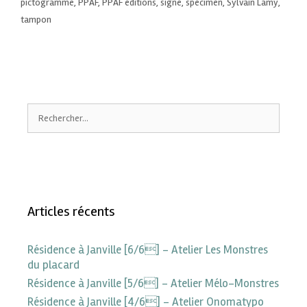
pictogramme
,
PPAF
,
PPAF éditions
,
signe
,
spécimen
,
Sylvain Lamy
,
tampon
Articles récents
Résidence à Janville [6/6] – Atelier Les Monstres
du placard
Résidence à Janville [5/6] – Atelier Mélo-Monstres
Résidence à Janville [4/6] – Atelier Onomatypo