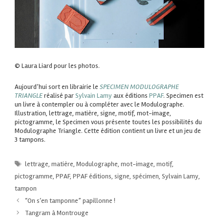
© Laura Liard pour les photos.
Aujourd’hui sort en librairie le
SPECIMEN MODULOGRAPHE
TRIANGLE
réalisé par
Sylvain Lamy
aux éditions
PPAF
. Specimen est
un livre à contempler ou à compléter avec le Modulographe.
Illustration, lettrage, matière, signe, motif, mot-image,
pictogramme, le Specimen vous présente toutes les possibilités du
Modulographe Triangle. Cette édition contient un livre et un jeu de
3 tampons.
lettrage
,
matière
,
Modulographe
,
mot-image
,
motif
,
pictogramme
,
PPAF
,
PPAF éditions
,
signe
,
spécimen
,
Sylvain Lamy
,
tampon
“On s‘en tamponne” papillonne !
Tangram à Montrouge