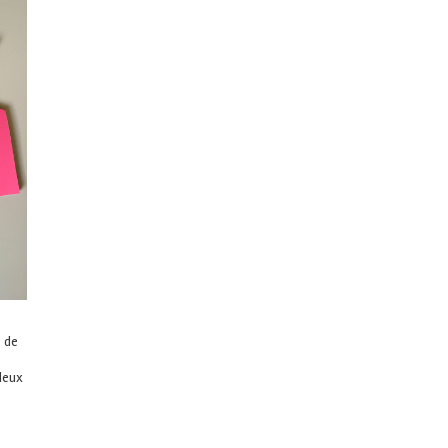
e de
deux