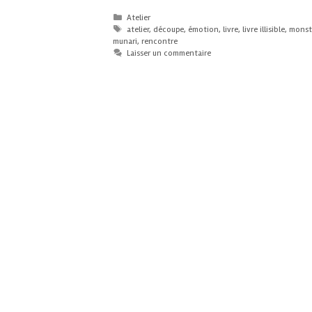
Atelier
atelier
,
découpe
,
émotion
,
livre
,
livre illisible
,
monst
munari
,
rencontre
Laisser un commentaire