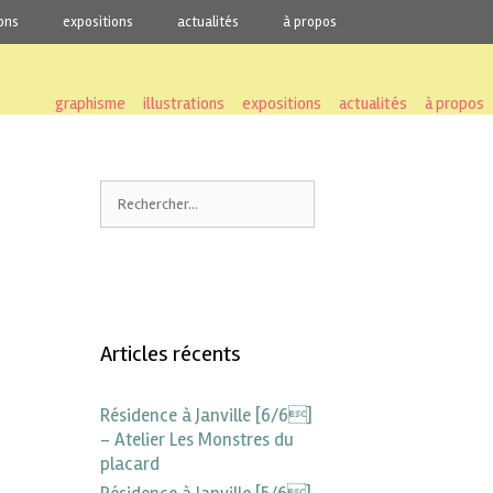
ions
expositions
actualités
à propos
graphisme
illustrations
expositions
actualités
à propos
Articles récents
Résidence à Janville [6/6]
– Atelier Les Monstres du
placard