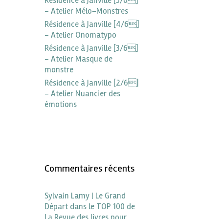
Résidence à Janville [5/6]
– Atelier Mélo-Monstres
Résidence à Janville [4/6]
– Atelier Onomatypo
Résidence à Janville [3/6]
– Atelier Masque de
monstre
Résidence à Janville [2/6]
– Atelier Nuancier des
émotions
Commentaires récents
Sylvain Lamy | Le Grand
Départ dans le TOP 100 de
La Revue des livres pour