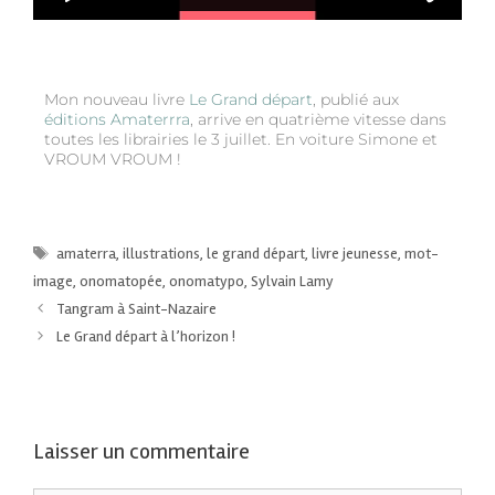
Mon nouveau livre
Le Grand départ
, publié aux
éditions Amaterrra
, arrive en quatrième vitesse dans
toutes les librairies le 3 juillet. En voiture Simone et
VROUM VROUM !
amaterra
,
illustrations
,
le grand départ
,
livre jeunesse
,
mot-
image
,
onomatopée
,
onomatypo
,
Sylvain Lamy
Tangram à Saint-Nazaire
Le Grand départ à l’horizon !
Laisser un commentaire